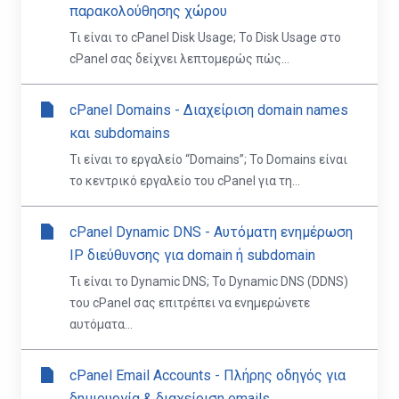
παρακολούθησης χώρου
Τι είναι το cPanel Disk Usage; Το Disk Usage στο
cPanel σας δείχνει λεπτομερώς πώς...
cPanel Domains - Διαχείριση domain names
και subdomains
Τι είναι το εργαλείο “Domains”; Το Domains είναι
το κεντρικό εργαλείο του cPanel για τη...
cPanel Dynamic DNS - Αυτόματη ενημέρωση
IP διεύθυνσης για domain ή subdomain
Τι είναι το Dynamic DNS; Το Dynamic DNS (DDNS)
του cPanel σας επιτρέπει να ενημερώνετε
αυτόματα...
cPanel Email Accounts - Πλήρης οδηγός για
δημιουργία & διαχείριση emails