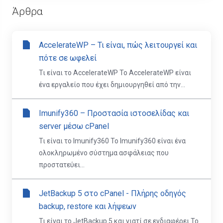
Άρθρα
AccelerateWP – Τι είναι, πώς λειτουργεί και
πότε σε ωφελεί
Τι είναι το AccelerateWP Το AccelerateWP είναι
ένα εργαλείο που έχει δημιουργηθεί από την...
Imunify360 – Προστασία ιστοσελίδας και
server μέσω cPanel
Τι είναι το Imunify360 Το Imunify360 είναι ένα
ολοκληρωμένο σύστημα ασφάλειας που
προστατεύει...
JetBackup 5 στο cPanel - Πλήρης οδηγός
backup, restore και λήψεων
Τι είναι το JetBackup 5 και γιατί σε ενδιαφέρει Το