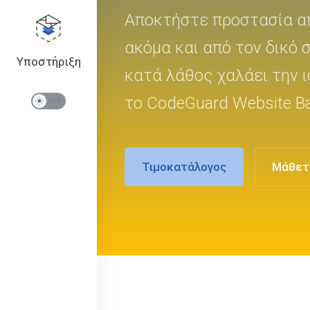
Αποκτήστε προστασία απ
ακόμα και από τον δικό 
Υποστήριξη
κατά λάθος χαλάει την 
το CodeGuard Website B
Τιμοκατάλογος
Μάθετ