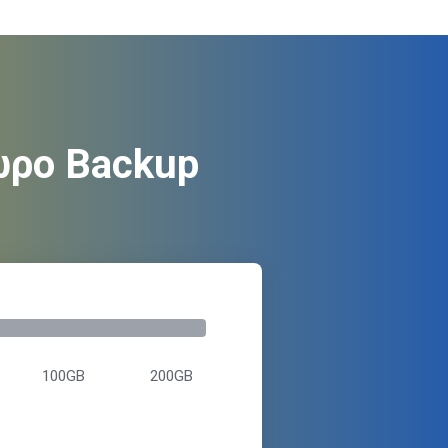
ώρο Backup
100GB
200GB