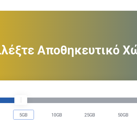
ιλέξτε Αποθηκευτικό Χ
5GB
10GB
25GB
50GB