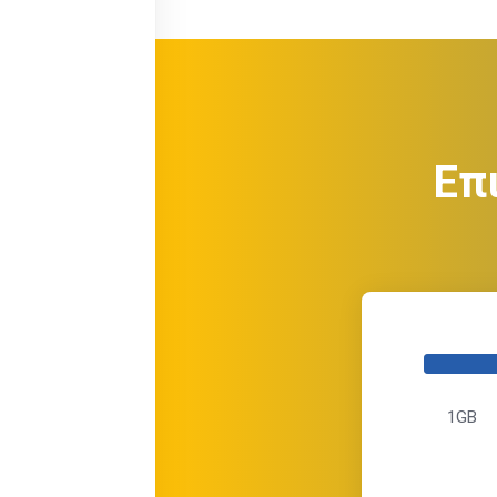
Επ
1GB