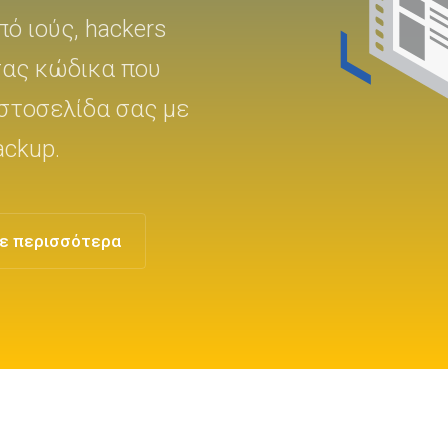
ό ιούς, hackers
σας κώδικα που
ιστοσελίδα σας με
ackup.
ε περισσότερα