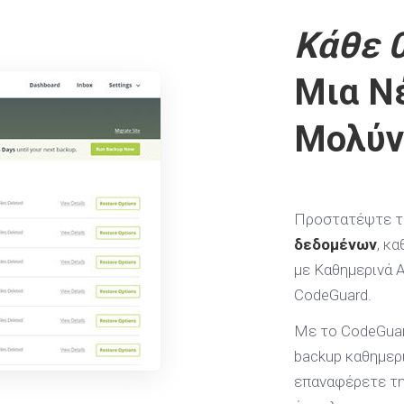
Κάθε 
Μια Ν
Μολύν
Προστατέψτε τ
δεδομένων
, κ
με Καθημερινά 
CodeGuard.
Με το CodeGuar
backup καθημερι
επαναφέρετε τη