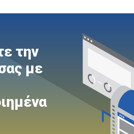
τε
την
σας
με
ιημένα